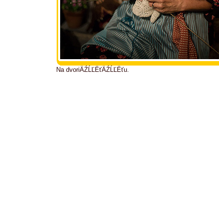
Na dvoriÄŹĹĽËťÄŹĹĽËťu.