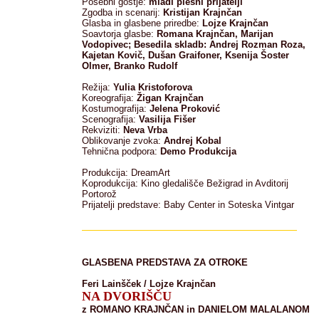
Posebni gostje:
mladi plesni prijatelji
Zgodba in scenarij:
Kristijan Krajnčan
Glasba in glasbene priredbe:
Lojze Krajnčan
Soavtorja glasbe:
Romana Krajnčan, Marijan
Vodopivec; Besedila skladb: Andrej Rozman Roza,
Kajetan Kovič, Dušan Graifoner, Ksenija Šoster
Olmer, Branko Rudolf
Režija:
Yulia Kristoforova
Koreografija:
Žigan Krajnčan
Kostumografija:
Jelena Proković
Scenografija:
Vasilija Fišer
Rekviziti:
Neva Vrba
Oblikovanje zvoka:
Andrej Kobal
Tehnična podpora:
Demo Produkcija
Produkcija: DreamArt
Koprodukcija: Kino gledališče Bežigrad in Avditorij
Portorož
Prijatelji predstave: Baby Center in Soteska Vintgar
GLASBENA PREDSTAVA ZA OTROKE
Feri Lainšček / Lojze Krajnčan
NA DVORIŠČU
z ROMANO KRAJNČAN in DANIELOM MALALANOM