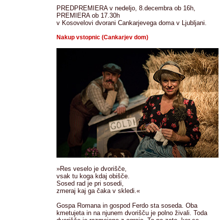
PREDPREMIERA v nedeljo, 8.decembra ob 16h,
PREMIERA ob 17.30h
v Kosovelovi dvorani Cankarjevega doma v Ljubljani.
Nakup vstopnic (Cankarjev dom)
»Res veselo je dvorišče,
vsak tu koga kdaj obišče.
Sosed rad je pri sosedi,
zmeraj kaj ga čaka v skledi.«
Gospa Romana in gospod Ferdo sta soseda. Oba
kmetujeta in na njunem dvorišču je polno živali. Toda