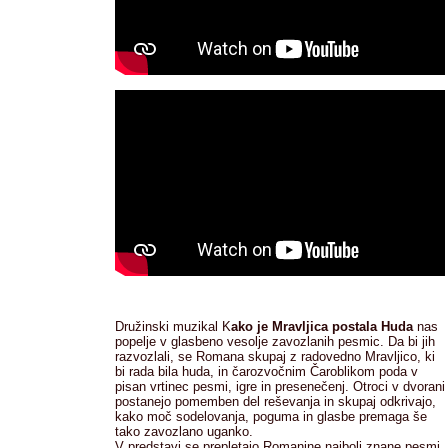
Družinski muzikal K
ako je Mravljica postala Huda
nas
popelje v glasbeno vesolje zavozlanih pesmic. Da bi jih
razvozlali, se Romana skupaj z radovedno Mravljico, ki
bi rada bila huda, in čarozvočnim Čaroblikom poda v
pisan vrtinec pesmi, igre in presenečenj. Otroci v dvorani
postanejo pomemben del reševanja in skupaj odkrivajo,
kako moč sodelovanja, poguma in glasbe premaga še
tako zavozlano uganko.
V predstavi se prepletajo Romanine najbolj znane pesmi,