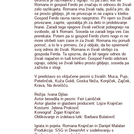
dvorišče je razmejeno z ograjo. To pa zato, ker se
Romana in gospod Ferdo po značaju in odnosu do živali
zelo razlikujeta. Romana ima živali rada, pušča jim, da
se prosto gibljejo, jih ne privezuje in ne zapira v kletke.
Gospod Ferdo ravna ravno nasprotno. Pri njem so živali
privezane, zaprte, uporablja jih za delo in pridobivanje
hrane. Zaradi tega njegove živali večkrat pobegnejo na
svobodo, ali k Romani. Soseda se zaradi tega ves čas
prerekata. Potem pa si gospod Ferdo zlomi nogo in ne
more skrbeti sam zase in za živali. Romana mu ponudi
pomoč, a to le v primeru, če ji obljubi, da bo spremenil
svoj odnos do živali. Romana in živali skrbijo za
gospoda Ferda. Ta spozna, da je bil njegov odnos do
živali napačen in tudi krivičen. Gospod Ferdo odstrani
ograjo, odslej se živali lahko prosto gibljejo, soseda pa
zaživita v slogi.
V predstavo so vključene pesmi o živalih: Muca, Pujs,
Petelinček, Kuža Goldi, Goska Neža, Konjiček, Zajček,
Krava, Na dvorišču.
Režija: Ivana Djilas
Avtor besedila in pesmi: Feri Lainšček
Avtor glasbe in glasbeni producent: Lojze Krajnčan
Kostumi: Jelena Prokovič
Koreograf: Žigan Krajnčan
Oblikovanje in izdelava lutk: Barbara Bulatovič
Igrata in pojeta: Romana Krajnčan in Danijel Malalan
Produkcija: SSG in DreamArt v sodelovanju s